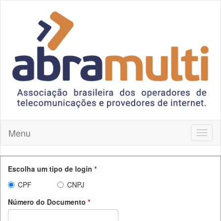
Pular para o conteúdo principal
Menu
Toggl
naviga
Escolha um tipo de login
*
CPF
CNPJ
Número do Documento
*